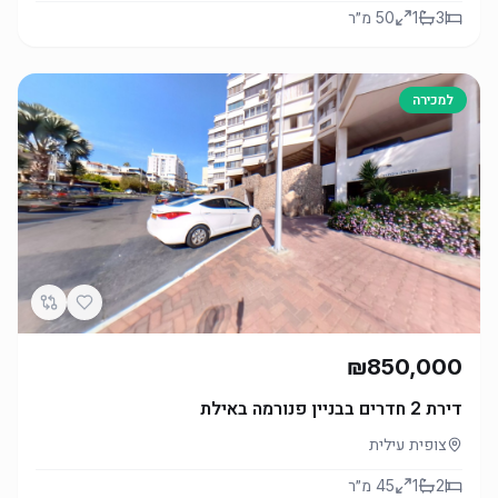
3
1
50
מ״ר
למכירה
₪850,000
דירת 2 חדרים בבניין פנורמה באילת
צופית עילית
2
1
45
מ״ר