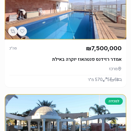
₪7,500,000
סה"כ
אמדר רזידנס פנטהאוז יוקרה באילת
מרכז
6
5
570
מ״ר
למכירה