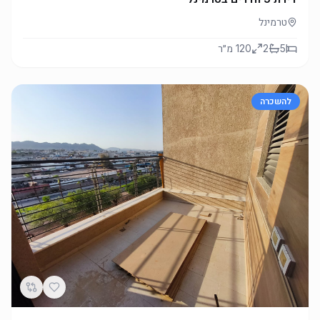
טרמינל
5
2
120
מ״ר
להשכרה