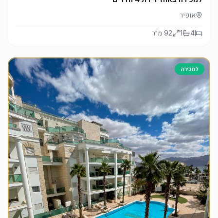
אופיר
4
1
92
מ״ר
למכירה