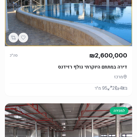
₪2,600,000
סה"כ
דירה במתחם היוקרתי גולף רזידנס
מרכז
4
2
95
מ״ר
למכירה