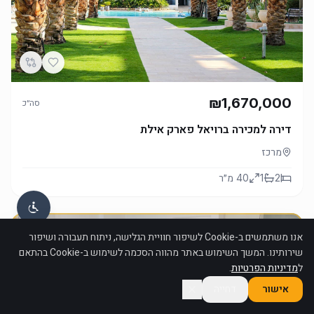
₪1,670,000
סה״כ
דירה למכירה ברויאל פארק אילת
מרכז
2
1
40
מ״ר
להשכרה
אנו משתמשים ב-Cookie לשיפור חוויית הגלישה, ניתוח תעבורה ושיפור
שירותינו. המשך השימוש באתר מהווה הסכמה לשימוש ב-Cookie בהתאם
ל
מדיניות הפרטיות
.
אישור
דחייה