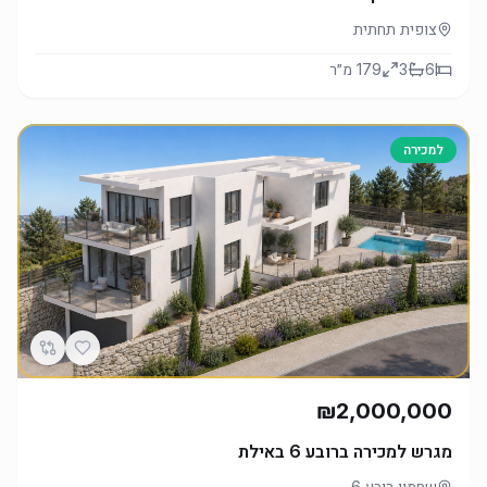
צופית תחתית
6
3
179
מ״ר
למכירה
₪2,000,000
מגרש למכירה ברובע 6 באילת
שחמון רובע 6