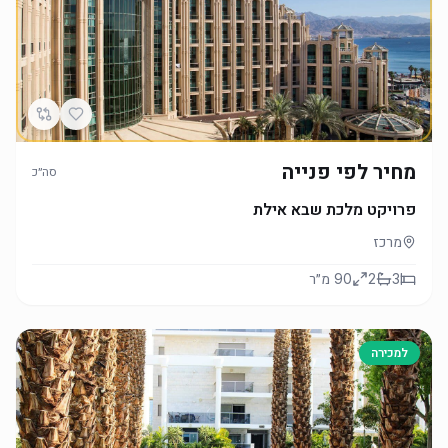
מחיר לפי פנייה
סה״כ
פרויקט מלכת שבא אילת
מרכז
3
2
90
מ״ר
למכירה