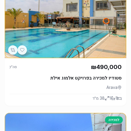
₪490,000
סה"כ
סטודיו למכירה בפרויקט אלמוג אילת
Arava
1
1
38
מ״ר
למכירה