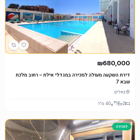
₪680,000
דירת השקעה מעולה למכירה במגדלי אילת – רחוב מלכת
שבא 7
צאלים
2
1
40
מ״ר
למכירה