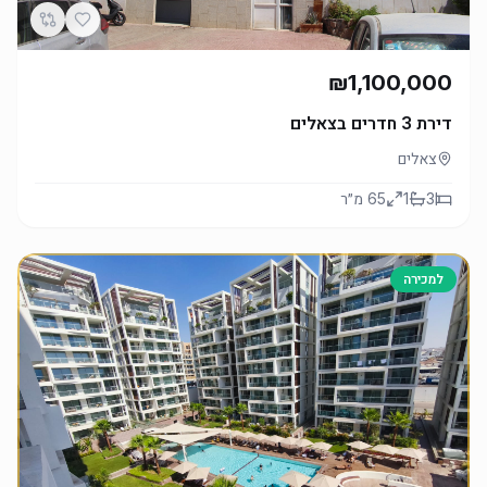
₪1,100,000
דירת 3 חדרים בצאלים
צאלים
3
1
65
מ״ר
למכירה